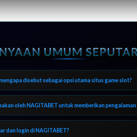
ANYAAN UMUM SEPUTA
engapa disebut sebagai opsi utama situs game slot?
unakan oleh NAGITABET untuk memberikan pengalaman 
ar dan login di NAGITABET?