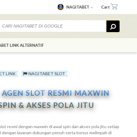
NAGITABET
Cart
BET LINK ALTERNATIF
ET LINK
NAGITABET SLOT
- AGEN SLOT RESMI MAXWIN
SPIN & AKSES POLA JITU
 resmi dengan maxwin di awal spin dan akses pola jitu setiap
nal dengan layanan dukungan penuh serta bonus melimpah di