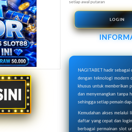
setiap awal putaran
LOGIN
INFORMA
NAGITABET hadir sebagai op
dengan teknologi modern 
khusus untuk memberikan pe
dan menyenangkan tanpa ha
sehingga setiap pemain dap
Kemudahan akses melalui l
daftar yang cepat dan log
berbagai permainan slot 