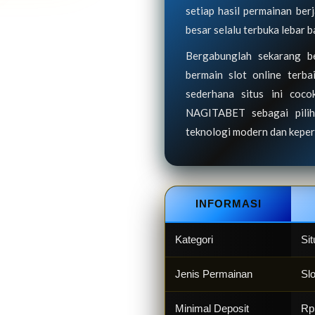
setiap hasil permainan be
besar selalu terbuka lebar b
Bergabunglah sekarang b
bermain slot online terb
sederhana situs ini coc
NAGITABET sebagai pili
teknologi modern dan keper
INFORMASI
Kategori
Sit
Jenis Permainan
Slo
Minimal Deposit
Rp