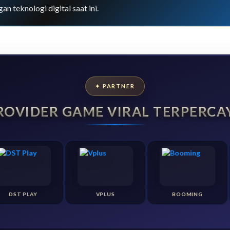
 teknologi digital saat ini.
✦ PARTNER
ROVIDER GAME VIRAL TERPERCA
JDB
DRAGOON SOFT
APOL