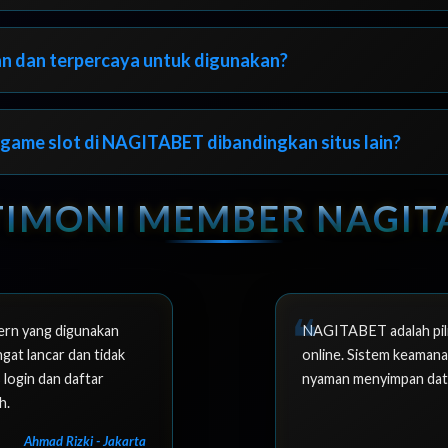
 dan terpercaya untuk digunakan?
game slot di NAGITABET dibandingkan situs lain?
TIMONI MEMBER NAGIT
ern yang digunakan
NAGITABET adalah pili
at lancar dan tidak
online. Sistem keaman
login dan daftar
nyaman menyimpan data p
h.
Ahmad Rizki - Jakarta